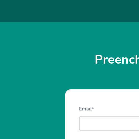
Preench
Email
*