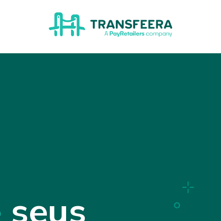
e
seus