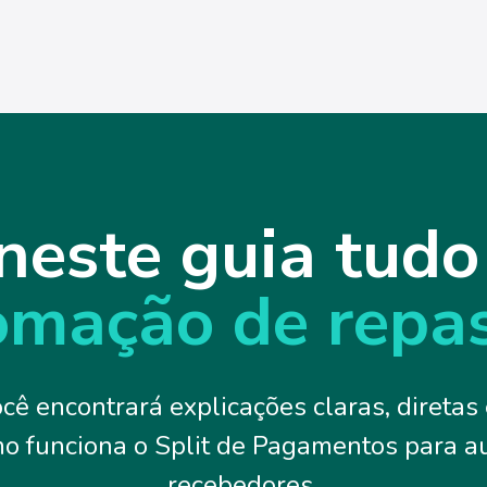
neste guia tudo
omação de repa
ocê encontrará explicações claras, diretas
o funciona o Split de Pagamentos para a
recebedores.